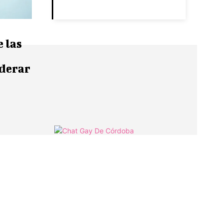
 las
iderar