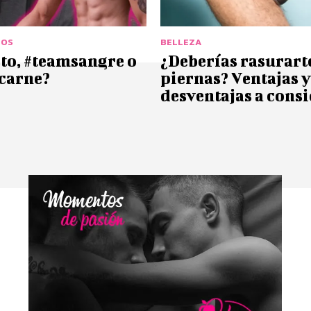
COS
BELLEZA
to, #teamsangre o
¿Deberías rasurarte
carne?
piernas? Ventajas y
desventajas a cons