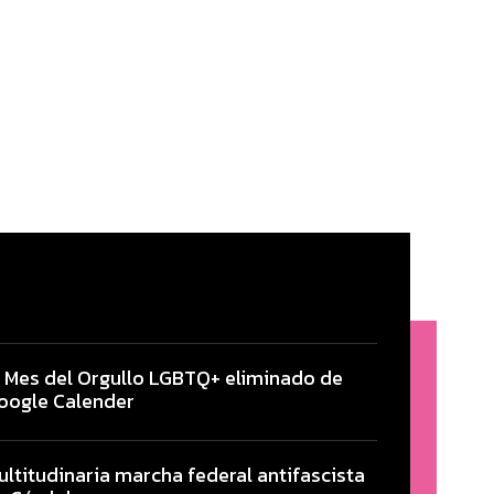
l Mes del Orgullo LGBTQ+ eliminado de
oogle Calender
ultitudinaria marcha federal antifascista