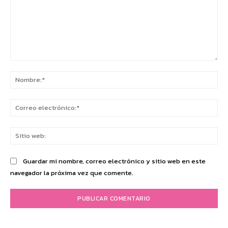
Comentario:
No
Co
ele
Sit
we
Guardar mi nombre, correo electrónico y sitio web en este
navegador la próxima vez que comente.