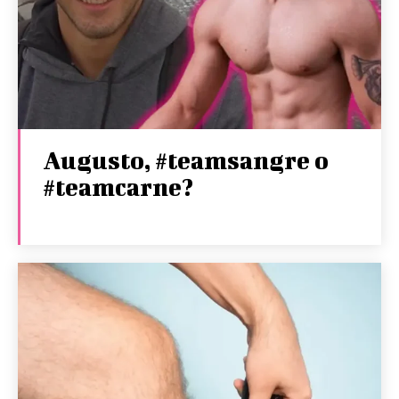
Augusto, #teamsangre o
#teamcarne?