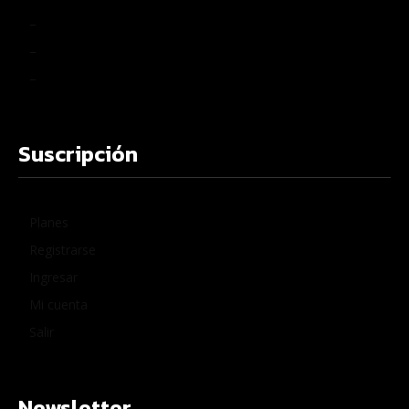
–
–
–
Suscripción
Planes
Registrarse
Ingresar
Mi cuenta
Salir
Newsletter