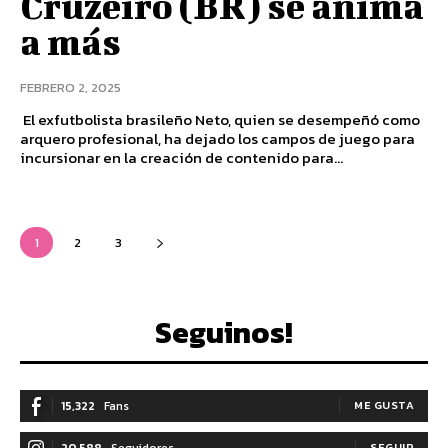
Cruzeiro (BR) se anima
a más
FEBRERO 2, 2025
El exfutbolista brasileño Neto, quien se desempeñó como
arquero profesional, ha dejado los campos de juego para
incursionar en la creación de contenido para...
1
2
3
Seguinos!
15,322
Fans
ME GUSTA
20,588
Seguidores
SEGUIR