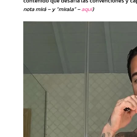
contenido que desafía las convenciones y cap
nota mirá – y “mirala” –
aqui
)