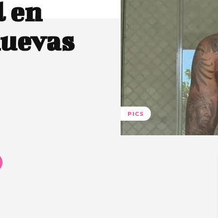
l en
nuevas
PICS