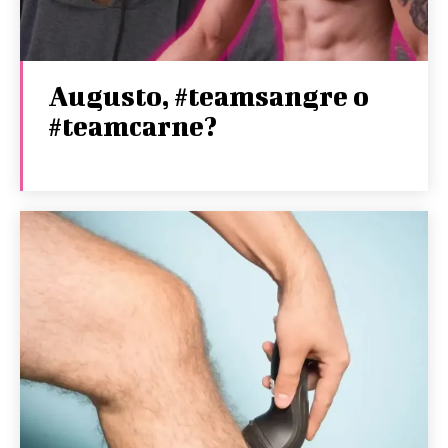
Augusto, #teamsangre o
#teamcarne?