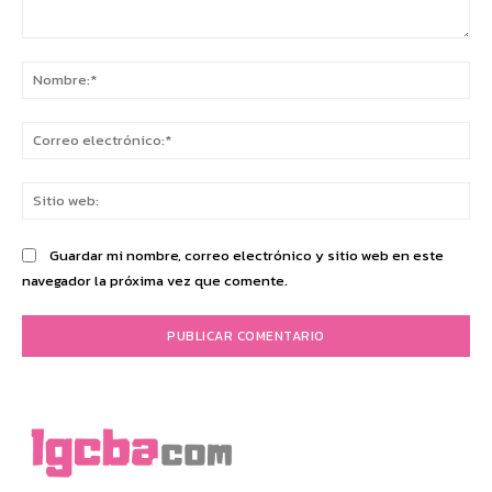
Comentario:
No
Co
ele
Sit
we
Guardar mi nombre, correo electrónico y sitio web en este
navegador la próxima vez que comente.