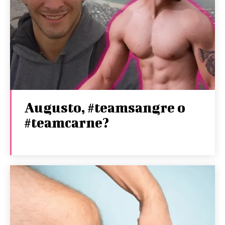
Augusto, #teamsangre o
#teamcarne?