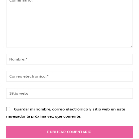
Comentario:
No
Co
ele
Sit
we
Guardar mi nombre, correo electrónico y sitio web en este
navegador la próxima vez que comente.