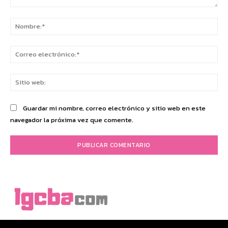
Comentario:
No
Co
ele
Sit
we
Guardar mi nombre, correo electrónico y sitio web en este
navegador la próxima vez que comente.