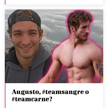
Augusto, #teamsangre o
#teamcarne?