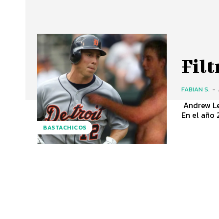
Filt
FABIAN S.
-
Andrew Lee
En el año 
BASTACHICOS