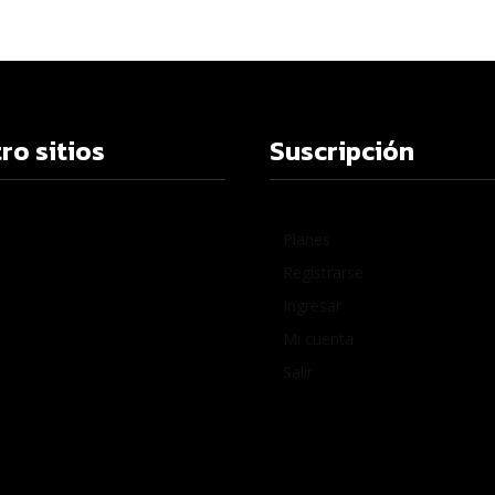
ro sitios
Suscripción
Planes
Registrarse
Ingresar
Mi cuenta
Salir