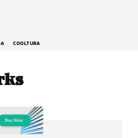
DA
COOLTURA
rks