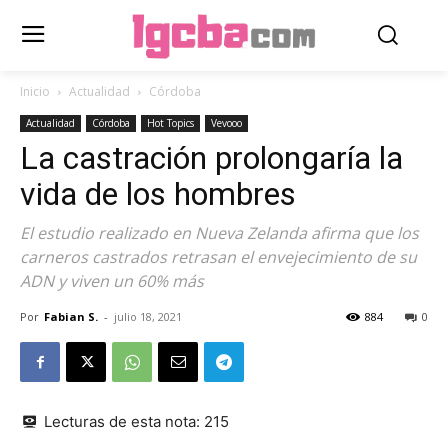
Inicio
Actualidad
Córdoba
Actualidad
Córdoba
Hot Topics
Vevooo
La castración prolongaría la
vida de los hombres
El estudio realizado en Nueva Zelanda afirma que los
carneros castrados retrasan el envejecimiento de su
ADN y viven un 60% más
Por
Fabian S.
-
julio 18, 2021
884
0
Lecturas de esta nota:
215