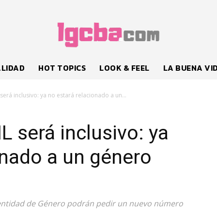
LIDAD
HOT TOPICS
LOOK & FEEL
LA BUENA VI
erá inclusivo: ya no estará relacionado a un...
L será inclusivo: ya
onado a un género
Identidad de Género podrán pedir un nuevo número