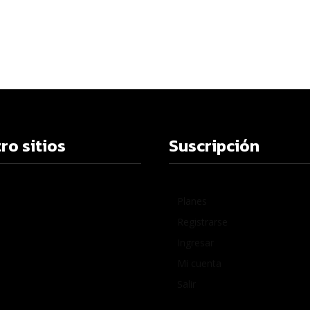
ro sitios
Suscripción
Planes
Registrarse
Ingresar
Mi cuenta
Salir