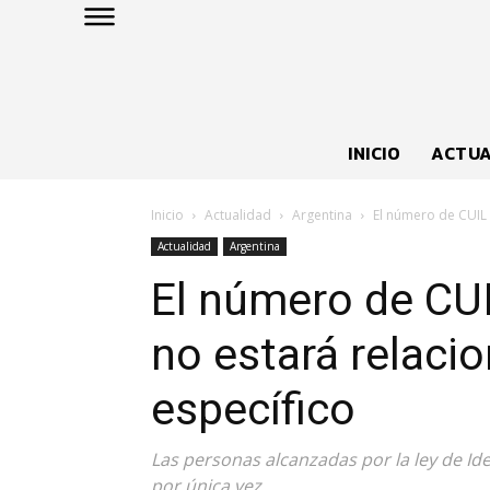
INICIO
ACTUA
Inicio
Actualidad
Argentina
El número de CUIL s
Actualidad
Argentina
El número de CUI
no estará relaci
específico
Las personas alcanzadas por la ley de 
por única vez.