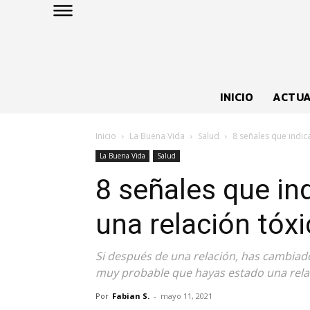
INICIO
ACTUA
Inicio
La Buena Vida
Salud
8 señales que indic
La Buena Vida
Salud
8 señales que in
una relación tóxi
Si después de una relación, has cambiad
muy probable que hayas estado una relac
Por
Fabian S.
-
mayo 11, 2021