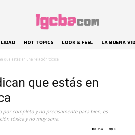
LIDAD
HOT TOPICS
LOOK & FEEL
LA BUENA VI
an que estás en una relación tóxica
dican que estás en
ca
o por completo y no precisamente para bien, es
ión tóxica y no muy sana.
354
0