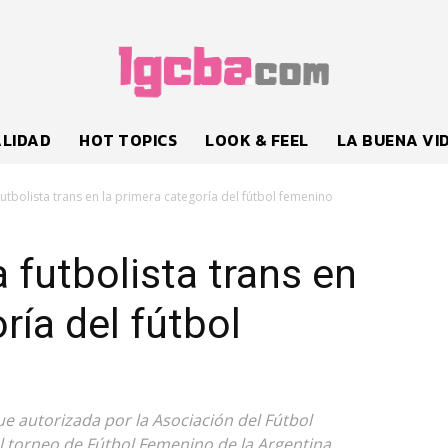
LIDAD
HOT TOPICS
LOOK & FEEL
LA BUENA VI
tbolista trans en la primera categoría del fútbol femenino
futbolista trans en
ría del fútbol
fue autorizada por la Asociación del Fútbol
el torneo de Fútbol Femenino de la Argentina.