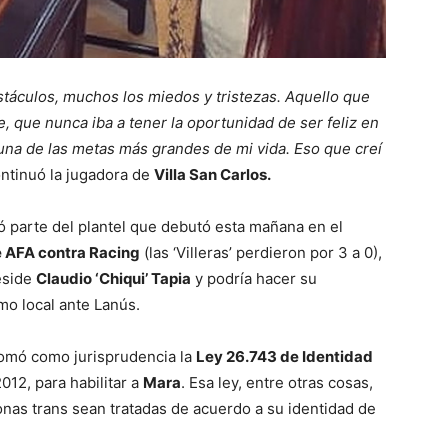
stáculos, muchos los miedos y tristezas. Aquello que
, que nunca iba a tener la oportunidad de ser feliz en
una de las metas más grandes de mi vida. Eso que creí
ontinuó la jugadora de
Villa San Carlos.
ó parte del plantel que debutó esta mañana en el
e AFA contra Racing
(las ‘Villeras’ perdieron por 3 a 0),
reside
Claudio ‘Chiqui’ Tapia
y podría hacer su
mo local ante Lanús.
omó como jurisprudencia la
Ley 26.743 de Identidad
012, para habilitar a
Mara
. Esa ley, entre otras cosas,
onas trans sean tratadas de acuerdo a su identidad de