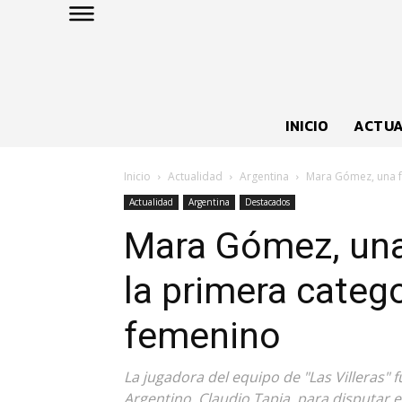
INICIO
ACTUA
Inicio
Actualidad
Argentina
Mara Gómez, una fu
Actualidad
Argentina
Destacados
Mara Gómez, una 
la primera catego
femenino
La jugadora del equipo de "Las Villeras" 
Argentino, Claudio Tapia, para disputar 