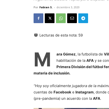
Por
Fabian S.
-
diciembre 3, 2020
Lecturas de esta nota:
59
M
ara Gómez
, la futbolista de
Vi
habilitación de la
AFA
y se conv
Primera División del fútbol fe
materia de inclusión.
“Hoy soy oficialmente jugadora de la máxima
cuentas de
Facebook
e
Instagram
, donde 
(pre-pandemia) un acuerdo con la
AFA
.