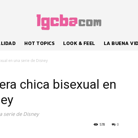
LIDAD
HOT TOPICS
LOOK & FEEL
LA BUENA VI
xual en una serie de Disney
era chica bisexual en
ney
a serie de Disney
578
0