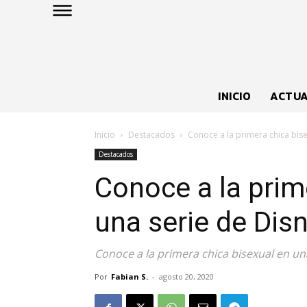
INICIO
ACTUA
Inicio
Destacados
Conoce a la primera chica bise
Destacados
Conoce a la prim
una serie de Dis
Conoce a la primera chica bisexual en un
Por
Fabian S.
-
agosto 20, 2020