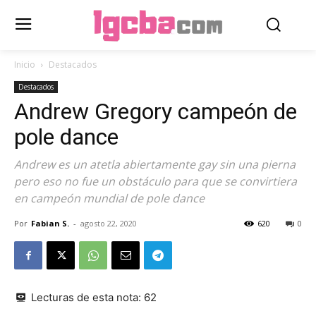
Inicio
Destacados
Destacados
Andrew Gregory campeón de
pole dance
Andrew es un atetla abiertamente gay sin una pierna
pero eso no fue un obstáculo para que se convirtiera
en campeón mundial de pole dance
Por
Fabian S.
-
agosto 22, 2020
620
0
Lecturas de esta nota:
62