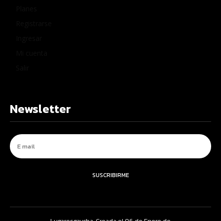
Planes
Registrarse
Ingresar
Mi cuenta
Salir
Newsletter
SUSCRIBIRME
Lugaresgaycba. Creada el 06 de Enero de