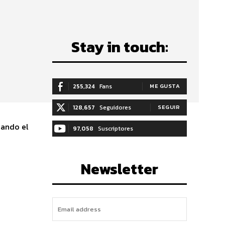
Stay in touch:
255,324
Fans
ME GUSTA
128,657
Seguidores
SEGUIR
uando el
97,058
Suscriptores
SUSCRIBIRTE
Newsletter