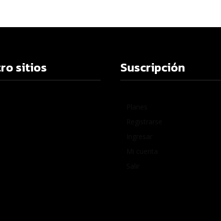
ro sitios
Suscripción
Planes
Registrarse
Ingresar
Mi cuenta
Salir