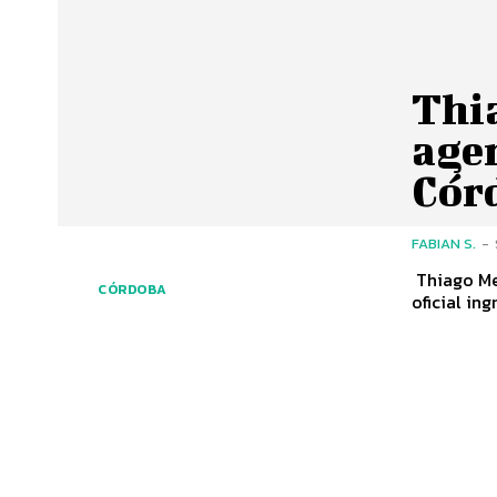
Thi
agen
Cór
FABIAN S.
-
Thiago Men
CÓRDOBA
oficial in