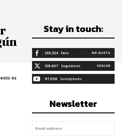
Stay in touch:
r
gún
255,324
Fans
ME GUSTA
128,657
Seguidores
SEGUIR
esto es
97,058
Suscriptores
SUSCRIBIRTE
Newsletter