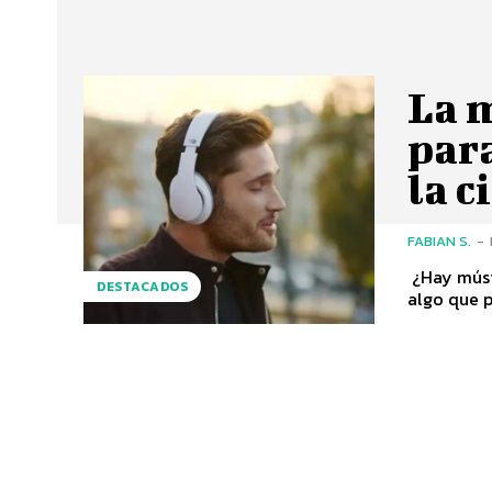
La 
para
la c
FABIAN S.
-
¿Hay músi
DESTACADOS
algo que p