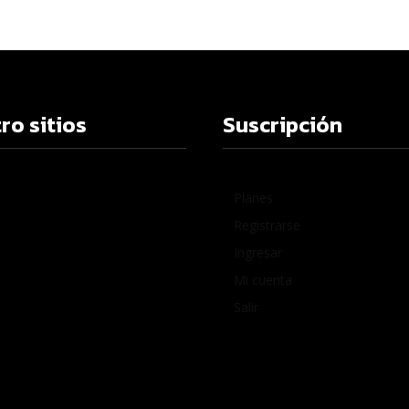
ro sitios
Suscripción
Planes
Registrarse
Ingresar
Mi cuenta
Salir