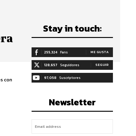
Stay in touch:
era
255,324
Fans
ME GUSTA
128,657
Seguidores
SEGUIR
97,058
Suscriptores
es con
SUSCRIBIRTE
Newsletter