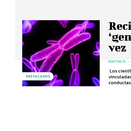
Rec
‘gen
vez
MATIAS D.
-
Los cientí
vinculada
DESTACADOS
conductas 