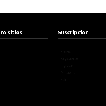
ro sitios
Suscripción
Planes
Registrarse
Ingresar
Mi cuenta
Salir