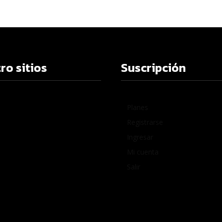
ro sitios
Suscripción
Planes
Registrarse
Ingresar
Mi cuenta
Salir