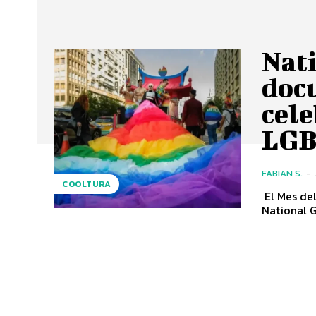
Nat
doc
cele
LGB
FABIAN S.
-
COOLTURA
El Mes del
National G