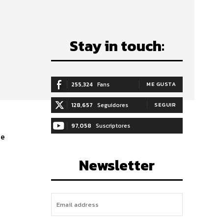
Stay in touch:
255,324
Fans
ME GUSTA
128,657
Seguidores
SEGUIR
97,058
Suscriptores
de
SUSCRIBIRTE
Newsletter