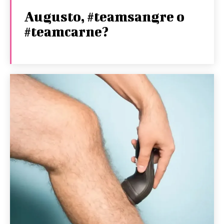
Augusto, #teamsangre o
#teamcarne?