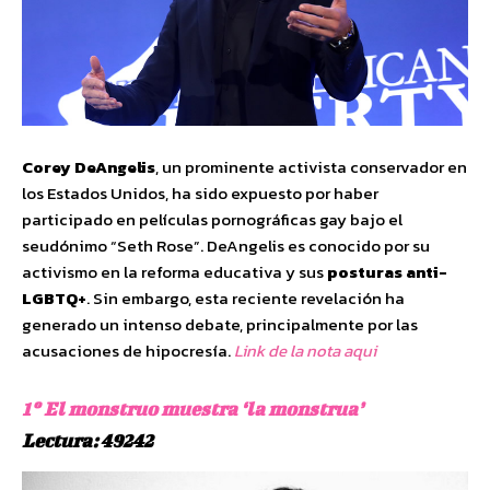
Corey DeAngelis
, un prominente activista conservador en
los Estados Unidos, ha sido expuesto por haber
participado en películas pornográficas gay bajo el
seudónimo “Seth Rose”. DeAngelis es conocido por su
activismo en la reforma educativa y sus
posturas anti-
LGBTQ+
. Sin embargo, esta reciente revelación ha
generado un intenso debate, principalmente por las
acusaciones de hipocresía.
Link de la nota aqui
1º El monstruo muestra ‘la monstrua’
Lectura: 49242