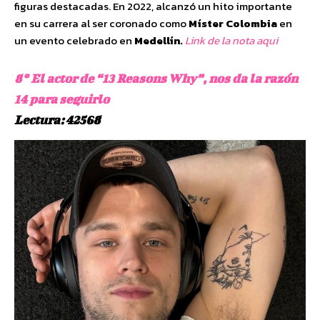
figuras destacadas. En 2022, alcanzó un hito importante
en su carrera al ser coronado como
Míster Colombia
en
un evento celebrado en
Medellín.
Link de la nota aqui
8º El actor de “13 Reasons Why”, nos da la razón
14 para seguirlo
Lectura: 42568