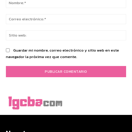
No
Co
ele
Sit
we
Guardar mi nombre, correo electrónico y sitio web en este
navegador la próxima vez que comente.