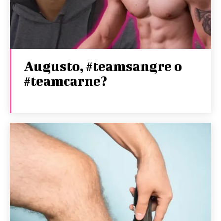
Augusto, #teamsangre o
#teamcarne?