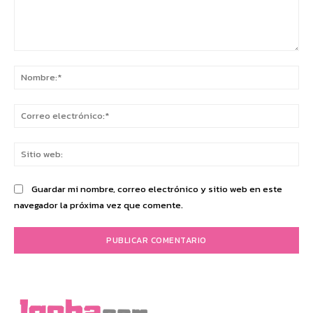
Comentario:
No
Co
ele
Sit
we
Guardar mi nombre, correo electrónico y sitio web en este
navegador la próxima vez que comente.