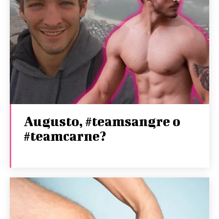
Augusto, #teamsangre o
#teamcarne?