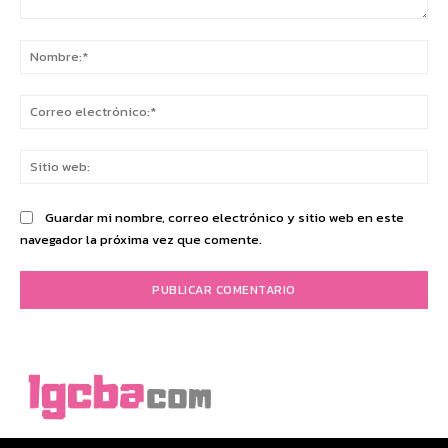
Comentario:
No
Co
ele
Sit
we
Guardar mi nombre, correo electrónico y sitio web en este
navegador la próxima vez que comente.