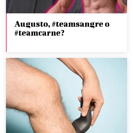
Augusto, #teamsangre o
#teamcarne?