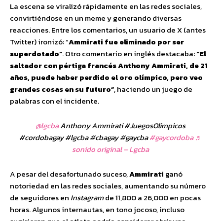
La escena se viralizó rápidamente en las redes sociales,
convirtiéndose en un meme y generando diversas
reacciones. Entre los comentarios, un usuario de X (antes
Twitter) ironizó: “
Ammirati fue eliminado por ser
superdotado”
. Otro comentario en inglés destacaba:
“El
saltador con pértiga francés Anthony Ammirati, de 21
años, puede haber perdido el oro olímpico, pero veo
grandes cosas en su futuro”
, haciendo un juego de
palabras con el incidente.
@lgcba
Anthony Ammirati #JuegosOlimpicos
#cordobagay #lgcba #cbagay #gaycba
#gaycordoba
♬
sonido original – Lgcba
A pesar del desafortunado suceso,
Ammirati
ganó
notoriedad en las redes sociales, aumentando su número
de seguidores en
Instagram
de 11,800 a 26,000 en pocas
horas. Algunos internautas, en tono jocoso, incluso