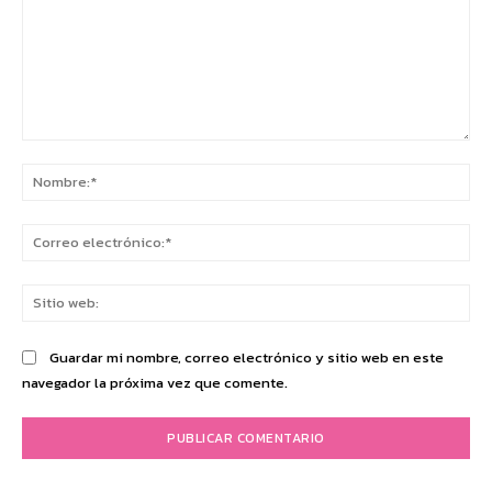
Comentario:
No
Co
ele
Sit
we
Guardar mi nombre, correo electrónico y sitio web en este
navegador la próxima vez que comente.