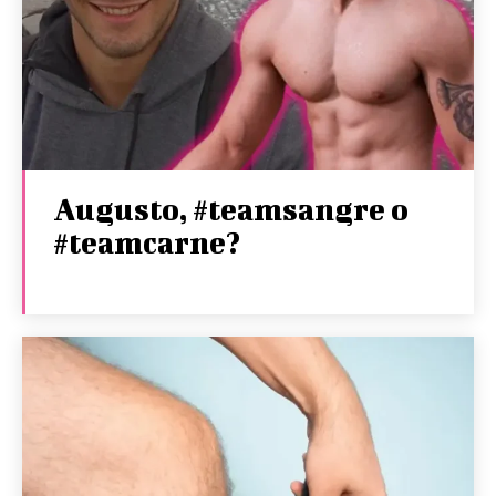
Augusto, #teamsangre o
#teamcarne?