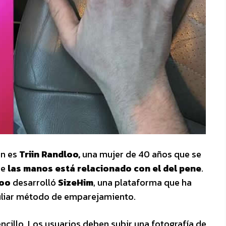
ón es
Triin Randloo,
una mujer de 40 años que se
de
las manos está relacionado con el del pene
.
oo
desarrolló
SizeHim
, una plataforma que ha
uliar método de emparejamiento.
ncillo. Los usuarios deben subir una fotografía de