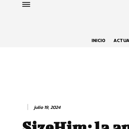
INICIO
ACTUA
julio 19, 2024
SizeHim: la a