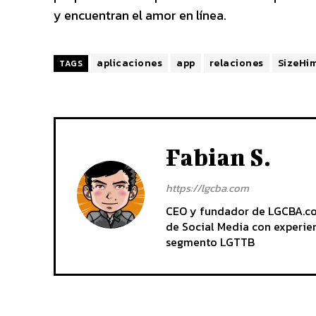
y encuentran el amor en línea.
aplicaciones
app
relaciones
SizeHi
TAGS
Fabian S.
https://lgcba.com
CEO y fundador de LGCBA.com.
de Social Media con experien
segmento LGTTB