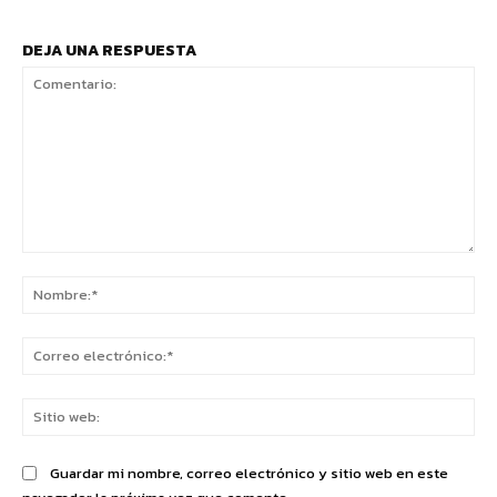
DEJA UNA RESPUESTA
Comentario:
No
Co
ele
Sit
we
Guardar mi nombre, correo electrónico y sitio web en este