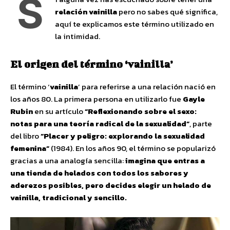
S
relación vainilla
pero no sabes qué significa,
aquí te explicamos este término utilizado en
la intimidad.
El origen del término ‘vainilla’
El término ‘
vainilla
’ para referirse a una relación nació en
los años 80. La primera persona en utilizarlo fue
Gayle
Rubin
en su artículo
“Reflexionando sobre el sexo:
notas para una teoría radical de la sexualidad”
, parte
del libro
“Placer y peligro: explorando la sexualidad
femenina”
(1984). En los años 90, el término se popularizó
gracias a una analogía sencilla:
imagina que entras a
una tienda de helados con todos los sabores y
aderezos posibles, pero decides elegir un helado de
vainilla, tradicional y sencillo.