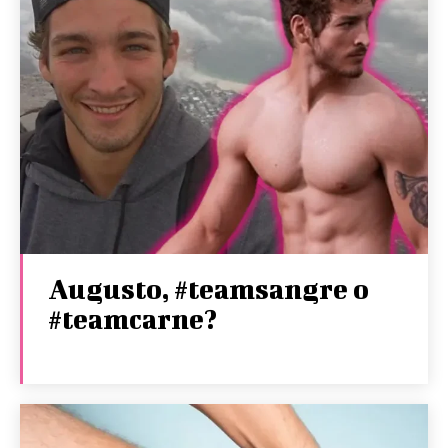
Augusto, #teamsangre o
#teamcarne?