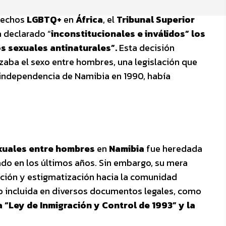
erechos
LGBTQ+
en
África
, el
Tribunal Superior
a declarado “
inconstitucionales e inválidos” los
os sexuales antinaturales”.
Esta decisión
lizaba el sexo entre hombres, una legislación que
a independencia de Namibia en 1990, había
exuales entre hombres
en
Namibia
fue heredada
cado en los últimos años. Sin embargo, su mera
ación y estigmatización hacia la comunidad
ido incluida en diversos documentos legales, como
 “Ley de Inmigración y Control de 1993” y la