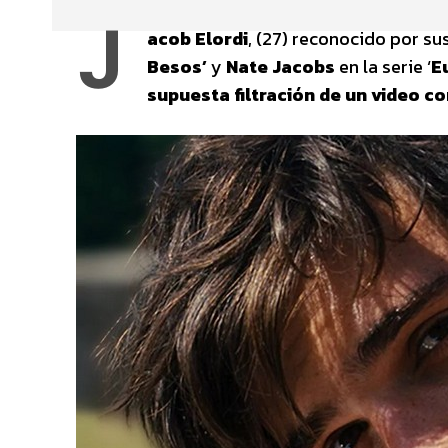
J
acob Elordi
, (27) reconocido por s
Besos’
y
Nate Jacobs
en la serie ‘
E
supuesta filtración de un video 