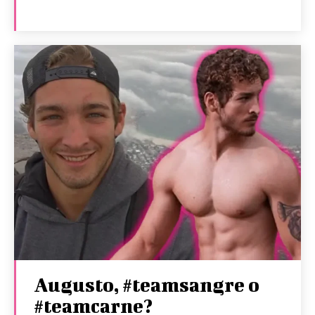
Augusto, #teamsangre o
#teamcarne?