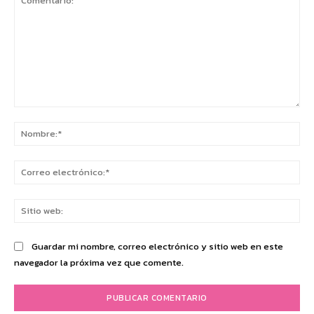
Comentario:
No
Co
ele
Sit
we
Guardar mi nombre, correo electrónico y sitio web en este
navegador la próxima vez que comente.