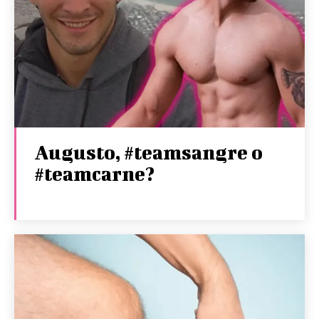
Augusto, #teamsangre o
#teamcarne?