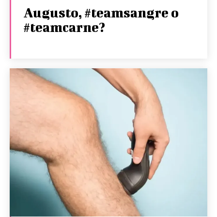
Augusto, #teamsangre o
#teamcarne?