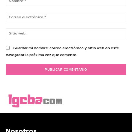
Co
ele
Sit
we
Guardar mi nombre, correo electrónico y sitio web en este
navegador la próxima vez que comente.
Nosotros