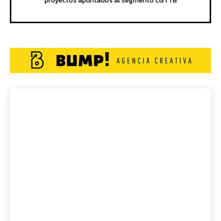
proyectos apuntados al segmento LGTTB