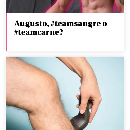
Augusto, #teamsangre o
#teamcarne?