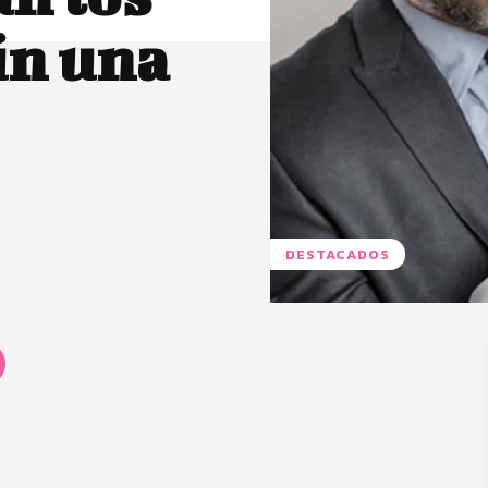
ún una
DESTACADOS