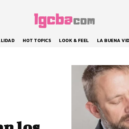
LIDAD
HOT TOPICS
LOOK & FEEL
LA BUENA VI
an los