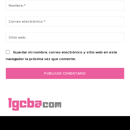
No
Co
ele
Sit
we
Guardar mi nombre, correo electrónico y sitio web en este
navegador la próxima vez que comente.