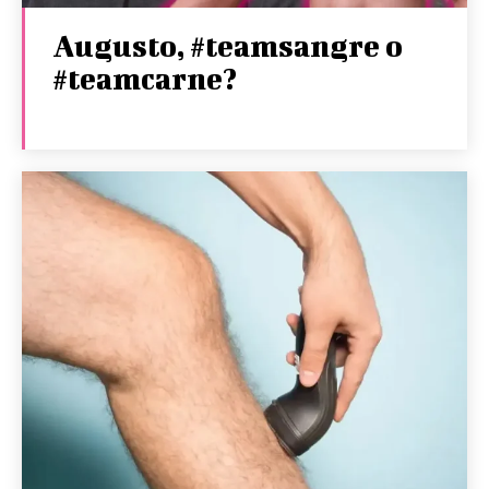
Augusto, #teamsangre o
#teamcarne?