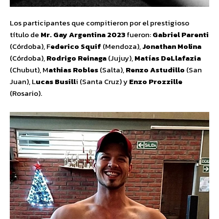
Los participantes que compitieron por el prestigioso
título de
Mr. Gay Argentina 2023
fueron:
Gabriel Parenti
(Córdoba), F
ederico Squif
(Mendoza),
Jonathan Molina
(Córdoba),
Rodrigo Reinaga
(Jujuy),
Matías DeLlafazia
(Chubut), M
athias Robles
(Salta),
Renzo Astudillo
(San
Juan), L
ucas Busill
i (Santa Cruz) y
Enzo Prozzille
(Rosario).