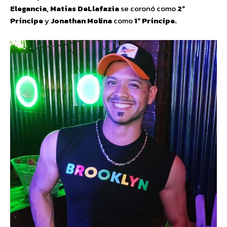
Elegancia, Matías DeLlafazia
se coronó como
2º
Príncipe
y
Jonathan Molina
como
1º Príncipe.