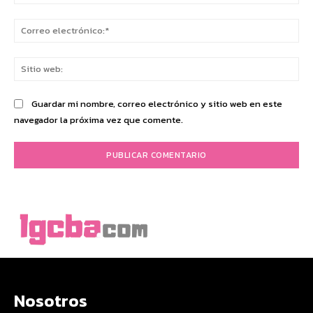
Co
ele
Sit
we
Guardar mi nombre, correo electrónico y sitio web en este
navegador la próxima vez que comente.
Nosotros