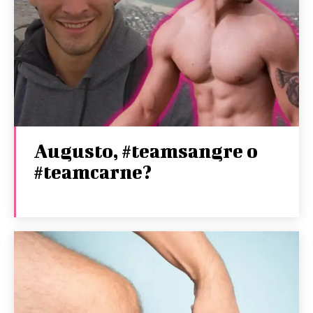
Augusto, #teamsangre o
#teamcarne?