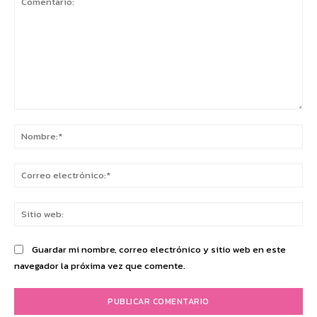
Comentario:
No
Co
ele
Sit
we
Guardar mi nombre, correo electrónico y sitio web en este
navegador la próxima vez que comente.