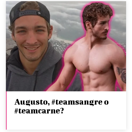
Augusto, #teamsangre o
#teamcarne?