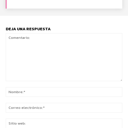
DEJA UNA RESPUESTA
Comentario:
No
Co
ele
Sit
we