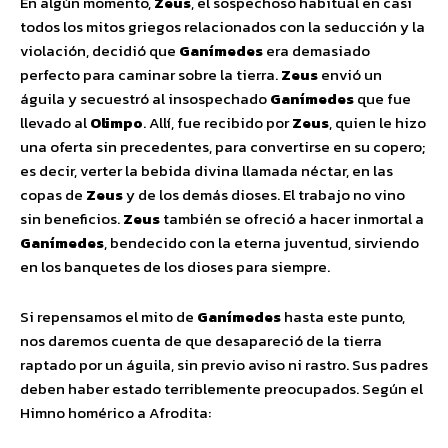
En algún momento,
Zeus
, el sospechoso habitual en casi
todos los mitos griegos relacionados con la seducción y la
violación, decidió que
Ganímedes
era demasiado
perfecto para caminar sobre la tierra.
Zeus
envió un
águila y secuestró al insospechado
Ganímedes
que fue
llevado al
Olimpo
. Allí, fue recibido por
Zeus
, quien le hizo
una oferta sin precedentes, para convertirse en su copero;
es decir, verter la bebida divina llamada néctar, en las
copas de
Zeus
y de los demás dioses. El trabajo no vino
sin beneficios.
Zeus
también se ofreció a hacer inmortal a
Ganímedes
, bendecido con la eterna juventud, sirviendo
en los banquetes de los dioses para siempre.
Si repensamos el mito de
Ganímedes
hasta este punto,
nos daremos cuenta de que desapareció de la tierra
raptado por un águila, sin previo aviso ni rastro. Sus padres
deben haber estado terriblemente preocupados. Según el
Himno homérico a Afrodita: