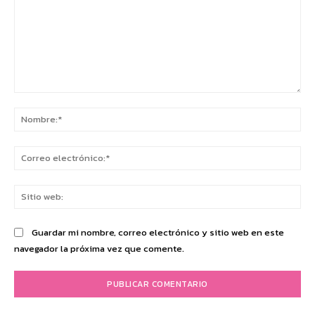
Comentario:
No
Co
ele
Sit
we
Guardar mi nombre, correo electrónico y sitio web en este
navegador la próxima vez que comente.