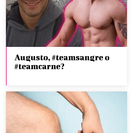
Augusto, #teamsangre o
#teamcarne?