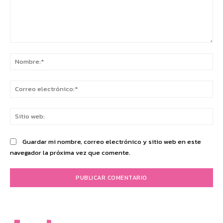
Comentario:
No
Co
ele
Sit
we
Guardar mi nombre, correo electrónico y sitio web en este
navegador la próxima vez que comente.