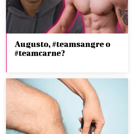
Augusto, #teamsangre o
#teamcarne?