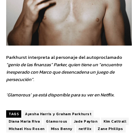
Parkhurst interpreta al personaje del autoproclamado
“genio de las finanzas” Parker, quien tiene un “encuentro
inesperado con Marco que desencadena un juego de
persecución”.
‘Glamorous’ ya está disponible para su ver en Netflix.
TAGS
Ayesha Harris y Graham Parkhurst
Diana Maria Riva
Glamorous
Jade Payton
Kim Cattrall
Michael Hsu Rosen
Miss Benny
netflix
Zane Phillips