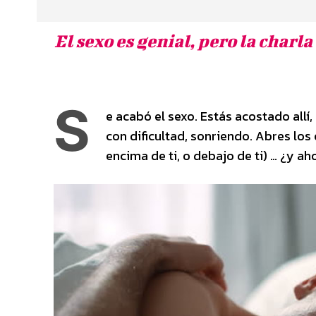
El sexo es genial, pero la charl
S
e acabó el sexo. Estás acostado all
con dificultad, sonriendo. Abres los 
encima de ti, o debajo de ti) … ¿y ah