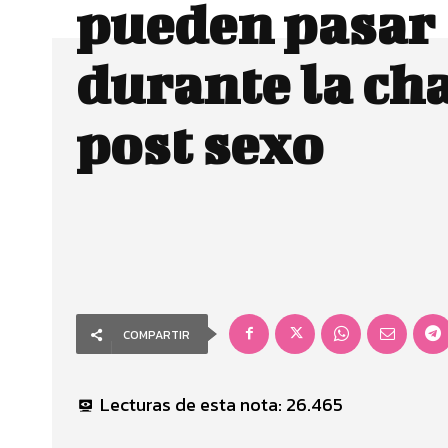
pueden pasar
durante la ch
post sexo
COMPARTIR
Lecturas de esta nota:
26.465