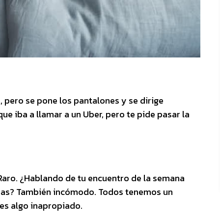
 pero se pone los pantalones y se dirige
ue iba a llamar a un Uber, pero te pide pasar la
Raro. ¿Hablando de tu encuentro de la semana
anas? También incómodo. Todos tenemos un
es algo inapropiado.