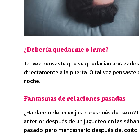
¿Debería quedarme o irme?
Tal vez pensaste que se quedarían abrazados,
directamente a la puerta. O tal vez pensaste q
noche.
Fantasmas de relaciones pasadas
¿Hablando de un ex justo después del sexo? 
anterior después de un jugueteo en las sáb
pasado, pero mencionarlo después del coito 