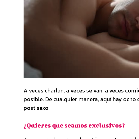
A veces charlan, a veces se van, a veces com
posible. De cualquier manera, aquí hay ocho
post sexo.
¿Quieres que seamos exclusivos?