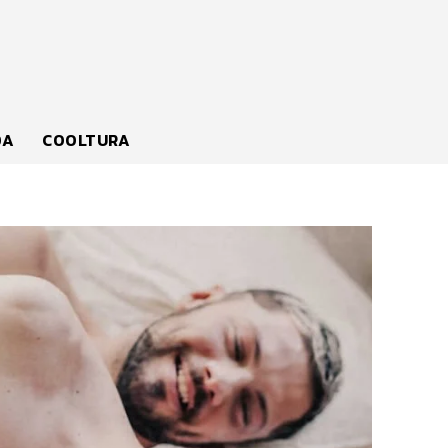
DA
COOLTURA