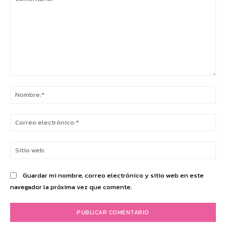
Comentario:
No
Co
ele
Sit
we
Guardar mi nombre, correo electrónico y sitio web en este
navegador la próxima vez que comente.