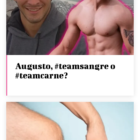
Augusto, #teamsangre o
#teamcarne?