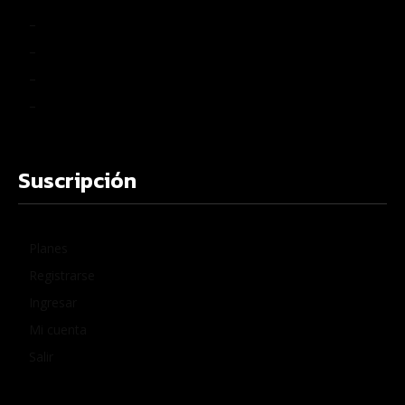
–
–
–
–
Suscripción
Planes
Registrarse
Ingresar
Mi cuenta
Salir