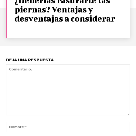
¿Deberías rasurarte las
piernas? Ventajas y
desventajas a considerar
DEJA UNA RESPUESTA
Comentario:
No