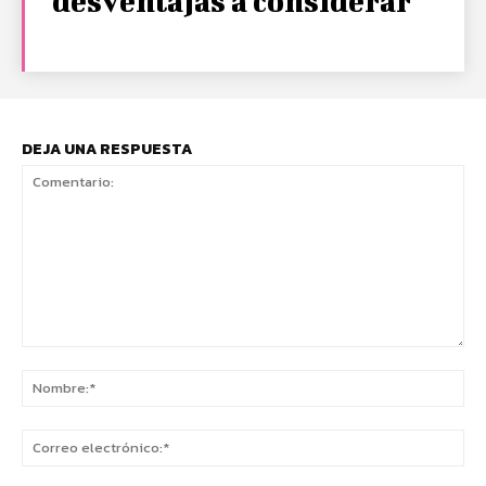
desventajas a considerar
DEJA UNA RESPUESTA
Comentario:
No
Co
ele