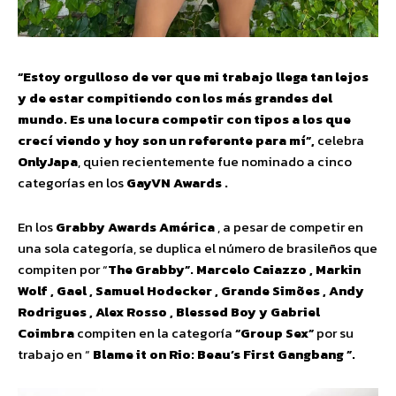
“Estoy orgulloso de ver que mi trabajo llega tan lejos
y de estar compitiendo con los más grandes del
mundo. Es una locura competir con tipos a los que
crecí viendo y hoy son un referente para mí”,
celebra
OnlyJapa
, quien recientemente fue nominado a cinco
categorías en los
GayVN Awards .
En los
Grabby Awards América
, a pesar de competir en
una sola categoría, se duplica el número de brasileños que
compiten por “
The Grabby”. Marcelo Caiazzo , Markin
Wolf , Gael , Samuel Hodecker , Grande Simões , Andy
Rodrigues , Alex Rosso , Blessed Boy y Gabriel
Coimbra
compiten en la categoría
“Group Sex”
por su
trabajo en “
Blame it on Rio: Beau’s First Gangbang ”.