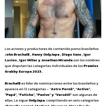
Los actores y productores de contenido porno brasileños
J
ohn Brachalli , Hanry OnlyJapa , Diego Sans , Igor
Lucios , Igor Miller y Jonathan Miranda
son los nombres
que disputan las categorías individuales de los
Premios
Grabby Europa 2023 .
Brachalli
es líder de nominaciones entre los brasileños y
aparece en 12 categorías – “
Astro Pornô”, “Activo”,
“Papá”, “Fetiche”, “Pasivo” y “Versátil”
son algunas de
ellas. Le sigue
OnlyJapa
, compitiendo en seis categorías:
“
Estrella porno”, “Activo”, “Cuerpo”, “Creador de