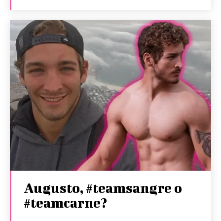
Augusto, #teamsangre o
#teamcarne?