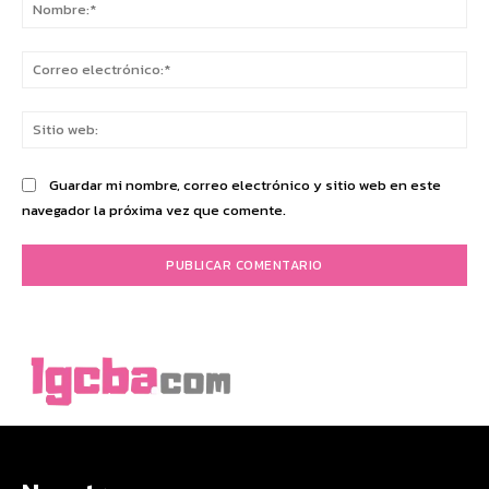
No
Co
ele
Sit
we
Guardar mi nombre, correo electrónico y sitio web en este
navegador la próxima vez que comente.