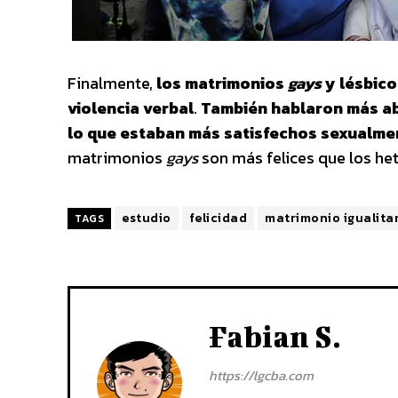
Finalmente,
los matrimonios
gays
y lésbic
violencia verbal
.
También hablaron más ab
lo que estaban más satisfechos sexualme
matrimonios
gays
son más felices que los he
estudio
felicidad
matrimonio igualita
TAGS
Fabian S.
https://lgcba.com