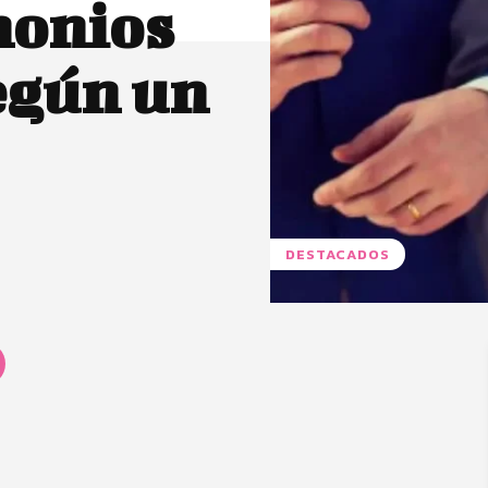
monios
según un
DESTACADOS