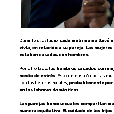
Durante el estudio,
cada matrimonio llevó un
vivía, en relación a su pareja
.
Las mujeres 
estaban casadas con hombres.
Por otro lado, los
hombres casados con muje
medio de estrés
. Esto demostró que las mu
son las heterosexuales,
probablemente por 
en las labores domésticas
Las parejas homosexuales compartían may
manera equitativa. El cuidado de los hijos