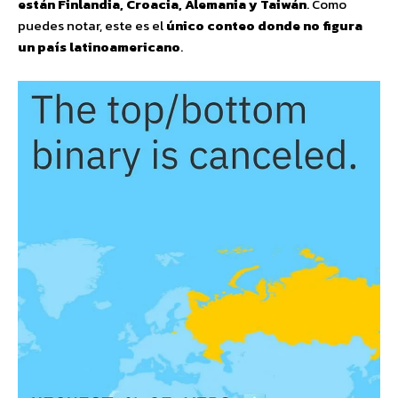
están Finlandia, Croacia, Alemania y Taiwán
. Como
puedes notar, este es el
único conteo donde no figura
un país latinoamericano
.