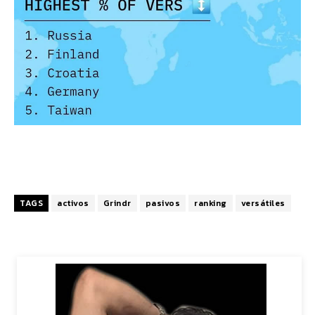
TAGS
activos
Grindr
pasivos
ranking
versátiles