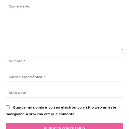
Comentario:
No
Co
ele
Sit
we
Guardar mi nombre, correo electrónico y sitio web en este
navegador la próxima vez que comente.