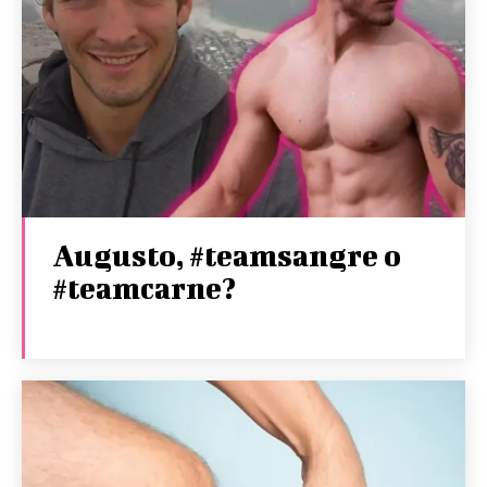
Augusto, #teamsangre o
#teamcarne?