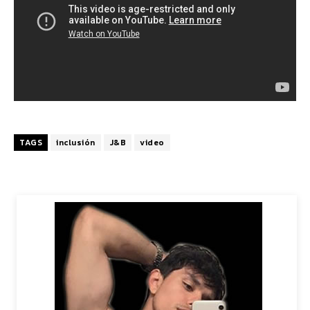
TAGS
inclusión
J&B
video