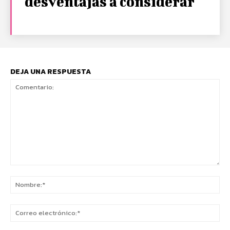
desventajas a considerar
DEJA UNA RESPUESTA
Comentario:
No
Co
ele