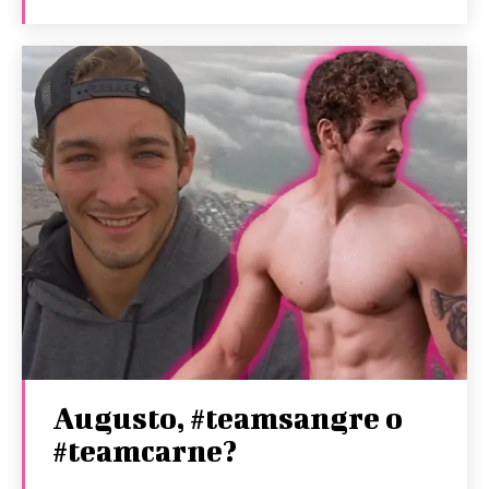
Augusto, #teamsangre o
#teamcarne?