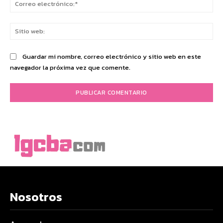
Co
ele
Sit
we
Guardar mi nombre, correo electrónico y sitio web en este
navegador la próxima vez que comente.
Nosotros