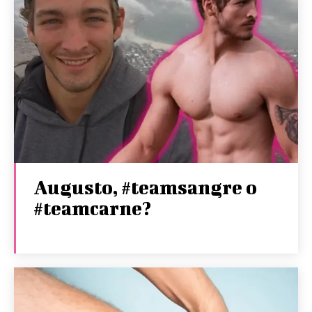
Augusto, #teamsangre o
#teamcarne?